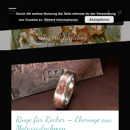
Zum
Inhalt
Durch die weitere Nutzung der Seite stimmst du der Verwendung
facebook
twit
Akzeptieren
von Cookies zu.
Weitere Informationen
springen
Weird Wedding
We are all mad here. All the best people are.
Ringe für Rocker – Eheringe aus
Motorradrahmen