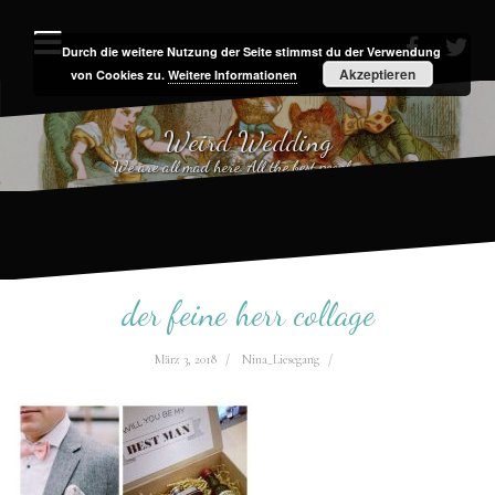
Zum
Inhalt
Durch die weitere Nutzung der Seite stimmst du der Verwendung
facebook
twit
Akzeptieren
von Cookies zu.
Weitere Informationen
springen
Weird Wedding
We are all mad here. All the best people are.
der feine herr collage
März 3, 2018
Nina_Liesegang