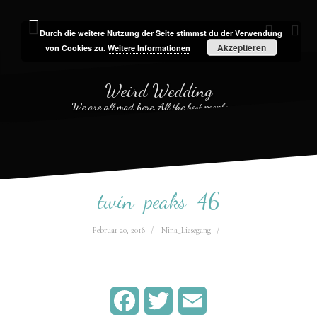
Zum
Inhalt
Durch die weitere Nutzung der Seite stimmst du der Verwendung
faceboo
twit
Akzeptieren
von Cookies zu.
Weitere Informationen
springen
Weird Wedding
We are all mad here. All the best people are.
twin-peaks-46
Februar 20, 2018
Nina_Liesegang
F
T
E