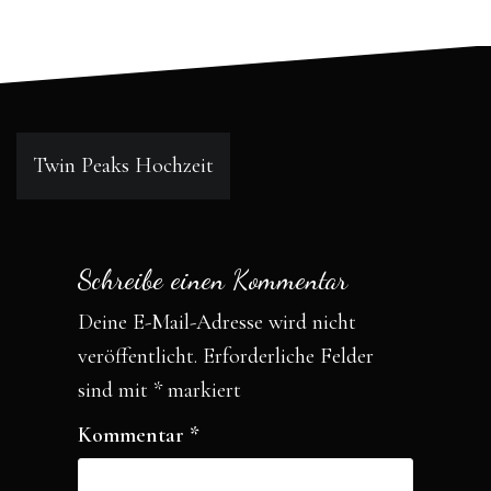
a
w
m
c
i
a
e
t
i
Beitragsnavigation
b
t
l
Twin Peaks Hochzeit
o
e
o
r
Schreibe einen Kommentar
k
Deine E-Mail-Adresse wird nicht
veröffentlicht.
Erforderliche Felder
sind mit
*
markiert
Kommentar
*