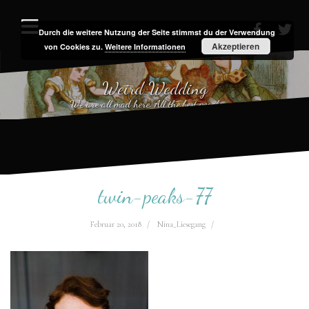
Zum
Inhalt
Durch die weitere Nutzung der Seite stimmst du der Verwendung
facebook
twit
Akzeptieren
von Cookies zu.
Weitere Informationen
springen
Weird Wedding
We are all mad here. All the best people are.
twin-peaks-77
Februar 20, 2018
Nina_Liesegang