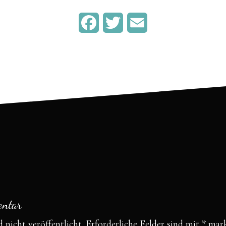
F
T
E
a
w
m
c
i
a
e
t
i
b
t
l
o
e
o
r
k
entar
 nicht veröffentlicht.
Erforderliche Felder sind mit
*
mark