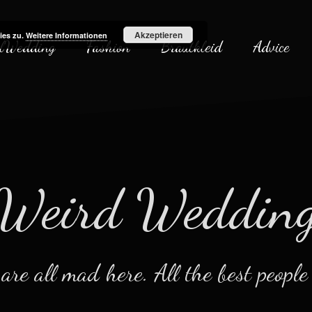
Akzeptieren
ies zu.
Weitere Informationen
lWedding
Fashion
Brautkleid
Advice
Weird Weddin
re all mad here. All the best people