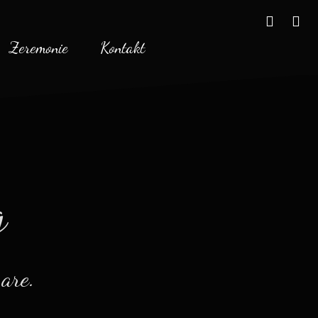
facebo
twi
Zeremonie
Kontakt
g
 are.