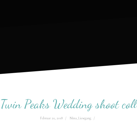
Twin Peaks Wedding shoot coll
Februar 20, 2018
Nina_Liesegang