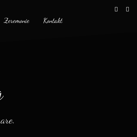
facebo
twi
Zeremonie
Kontakt
g
 are.