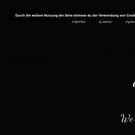
Zum
Inhalt
Durch die weitere Nutzung der Seite stimmst du der Verwendung von Cook
About
Start
Rea
springen
We a