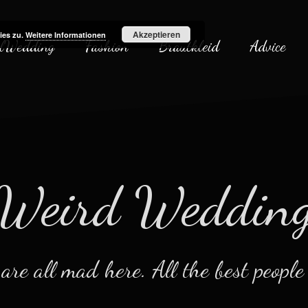
Akzeptieren
ies zu.
Weitere Informationen
lWedding
Fashion
Brautkleid
Advice
Weird Weddin
re all mad here. All the best people