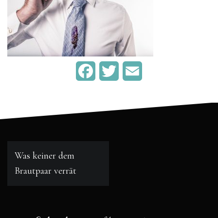
F
T
E
a
w
m
c
i
a
e
t
i
Beitragsnavigation
b
t
l
Was keiner dem
o
e
Brautpaar verrät
o
r
k