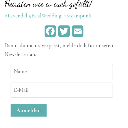
Heiraten wie es euch gefällt!
#Lavendel
#RealWedding
#Steampunk
F
T
E
a
w
m
Damit du nichts verpasst, melde dich für unseren
Newsletter an.
c
i
a
e
t
i
b
t
l
o
e
o
r
k