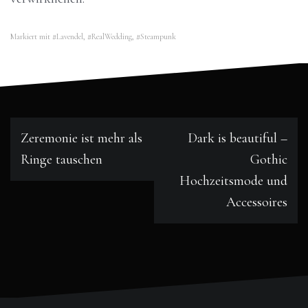
Markiert mit
#Lavendel
,
#RealWedding
,
#Steampunk
Beitragsnavigation
Zeremonie ist mehr als
Dark is beautiful –
Ringe tauschen
Gothic
Hochzeitsmode und
Accessoires