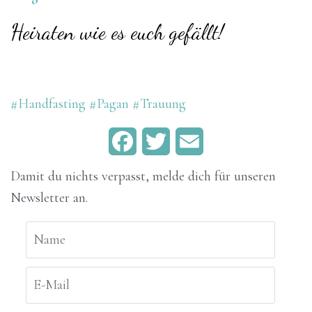
Heiraten wie es euch gefällt!
#Handfasting
#Pagan
#Trauung
F
T
E
a
w
m
Damit du nichts verpasst, melde dich für unseren
Newsletter an.
c
i
a
e
t
i
b
t
l
o
e
o
r