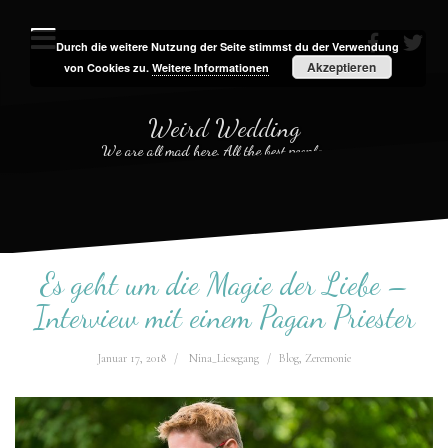
Zum
Inhalt
Durch die weitere Nutzung der Seite stimmst du der Verwendung
facebook
twit
Akzeptieren
von Cookies zu.
Weitere Informationen
springen
Weird Wedding
We are all mad here. All the best people are.
Es geht um die Magie der Liebe –
Interview mit einem Pagan Priester
Januar 17, 2018
Nina_Liesegang
Blog
,
Zeremonie